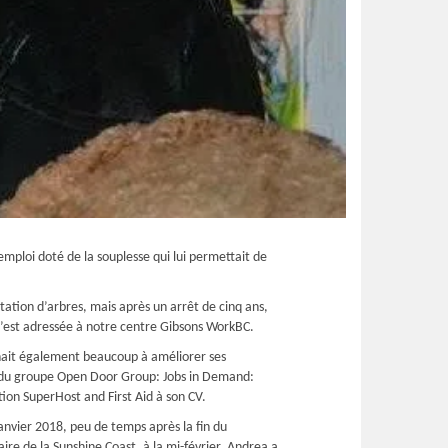
emploi doté de la souplesse qui lui permettait de
tation d’arbres, mais après un arrêt de cinq ans,
e s’est adressée à notre centre Gibsons WorkBC.
enait également beaucoup à améliorer ses
rs du groupe Open Door Group: Jobs in Demand:
tion SuperHost and First Aid à son CV.
nvier 2018, peu de temps après la fin du
e de la Sunshine Coast, à la mi-février. Andrea a