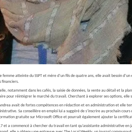
ue femme atteinte du SSPT et mère d’un fils de quatre ans, elle avait besoin d’un 
 financiers.
le, notamment dans les cafés, la saisie de données, la vente au détail et la plan
saire pour réintégrer le marché du travail. Cherchant à explorer ses options, ell
’Andrea avait de fortes compétences en rédaction et en administration et elle t
istrative. Sa conseillère en emploi lui a suggéré de s’inscrire au prochain cou
formation gratuite sur Microsoft Office et pourrait également ajouter la certifica
t a commencé à chercher du travail en tant qu’assistante administrative en ja
and, elle a obtenu une entrevue avec The Local Weekly, un journal communautair