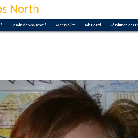
s North
i?
Besoin d’embaucher?
Accessibilité
Job Board
Résolution des Li